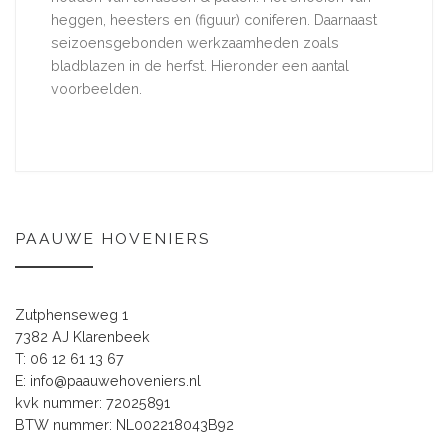
heggen, heesters en (figuur) coniferen. Daarnaast
seizoensgebonden werkzaamheden zoals
bladblazen in de herfst. Hieronder een aantal
voorbeelden.
PAAUWE HOVENIERS
Zutphenseweg 1
7382 AJ Klarenbeek
T: 06 12 61 13 67
E: info@paauwehoveniers.nl
kvk
nummer: 72025891
BTW nummer: NL002218043B92