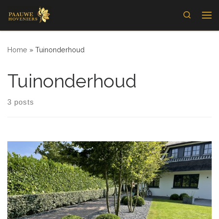
Skip to content
Search
Me
Home
»
Tuinonderhoud
Tuinonderhoud
3 posts