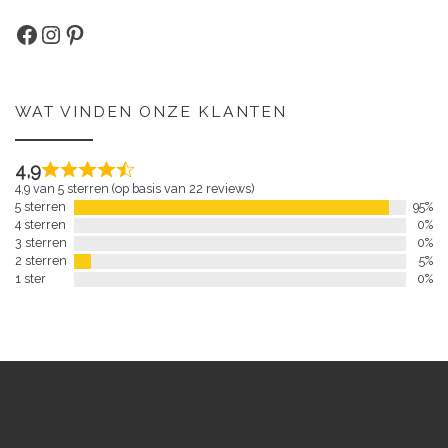
Facebook
Instagram
Pinterest
WAT VINDEN ONZE KLANTEN
4,9
4,9 van 5 sterren (op basis van 22 reviews)
5 sterren
95%
4 sterren
0%
3 sterren
0%
2 sterren
5%
1 ster
0%