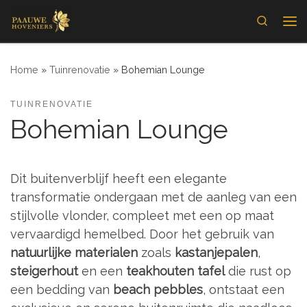
Skip to content
Search
Me
Home
»
Tuinrenovatie
»
Bohemian Lounge
TUINRENOVATIE
Bohemian Lounge
Dit buitenverblijf heeft een elegante
transformatie ondergaan met de aanleg van een
stijlvolle vlonder, compleet met een op maat
vervaardigd hemelbed. Door het gebruik van
natuurlijke materialen
zoals
kastanjepalen
,
steigerhout
en een
teakhouten tafel
die rust op
een bedding van
beach pebbles
, ontstaat een